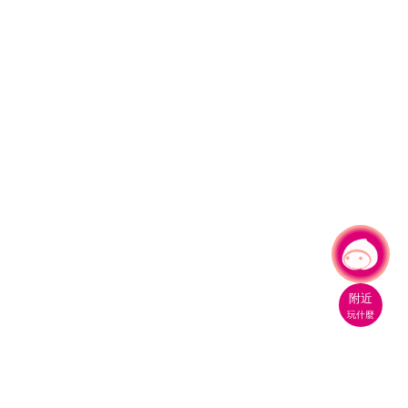
有事問小桃，一起遊桃園
附近
玩什麼