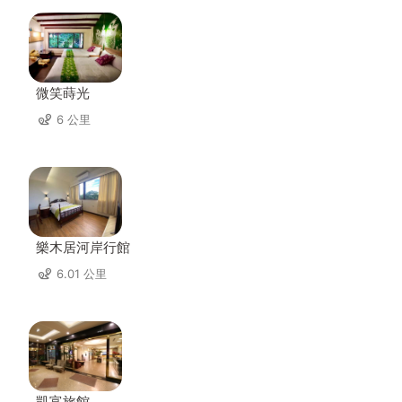
微笑蒔光
6 公里
樂木居河岸行館
6.01 公里
凱富旅館