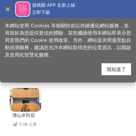
跳
遊桃園 APP 全新上線
到
立即下載
導覽
關閉
主
桃園觀光導覽網
首頁
>
想去的地方
>
美食、購物
>
合家歡阿婆麵店
要
本網站使用 Cookies 等相關技術以持續優化網站服務，並
內
有助於為您提供更佳的體驗，當您繼續使用本網站即表示您
容
同意我們的 Cookie 使用政策。另外，網站提供周邊景點自
合家歡阿婆麵店 周邊住
區
動偵測服務，建議您允許本網站取得您的位置資訊，以開啟
塊
及使用此智慧化服務。
宿
我知道了
共有 140 間店家
湧山水民宿
5.98 公里