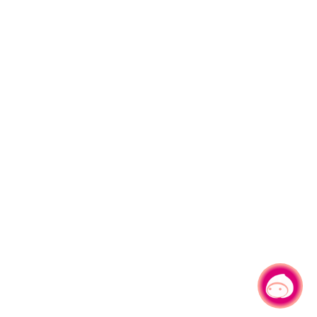
有事問小桃，一起遊桃園
|