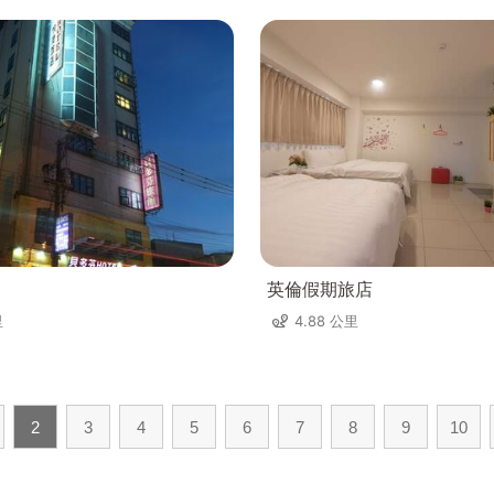
英倫假期旅店
里
4.88 公里
2
3
4
5
6
7
8
9
10