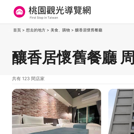
跳
到
主
要
桃園觀光導覽網
:::
首頁
>
想去的地方
>
美食、購物
>
釀香居懷舊餐廳
內
容
區
釀香居懷舊餐廳 
塊
共有 123 間店家