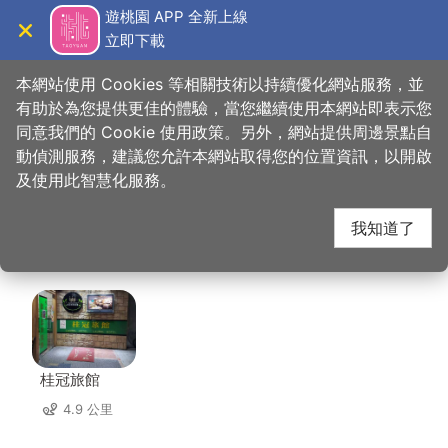
跳
遊桃園 APP 全新上線
到
立即下載
導覽
關閉
主
桃園觀光導覽網
首頁
>
想去的地方
>
美食、購物
>
大江國際購物中心
要
本網站使用 Cookies 等相關技術以持續優化網站服務，並
內
有助於為您提供更佳的體驗，當您繼續使用本網站即表示您
容
同意我們的 Cookie 使用政策。另外，網站提供周邊景點自
大江國際購物中心 周邊
區
動偵測服務，建議您允許本網站取得您的位置資訊，以開啟
塊
及使用此智慧化服務。
住宿
我知道了
共有 138 間店家
桂冠旅館
4.9 公里