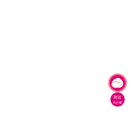
有事問小桃，一起遊桃園
|
附近
玩什麼