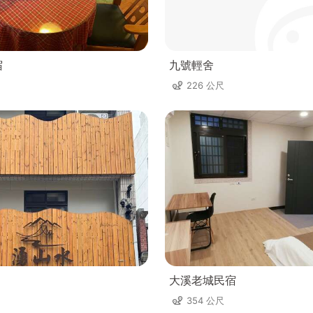
宿
九號輕舍
226 公尺
大溪老城民宿
354 公尺