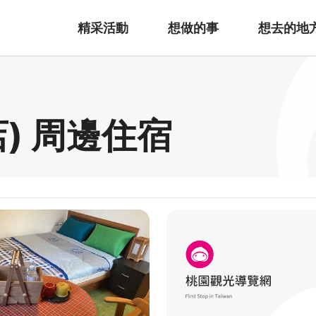
精采活動
想做的事
想去的地
) 周邊住宿