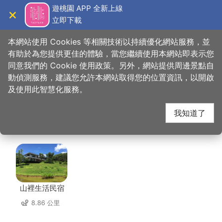
跳
遊桃園 APP 全新上線
到
立即下載
導覽
關閉
主
桃園觀光導覽網
首頁
>
想去的地方
>
美食、購物
>
益康泡菜(中央路店)
要
本網站使用 Cookies 等相關技術以持續優化網站服務，並
內
有助於為您提供更佳的體驗，當您繼續使用本網站即表示您
容
同意我們的 Cookie 使用政策。另外，網站提供周邊景點自
益康泡菜(中央路店) 周
區
動偵測服務，建議您允許本網站取得您的位置資訊，以開啟
塊
及使用此智慧化服務。
邊住宿
我知道了
共有 83 間店家
山裡生活民宿
8.86 公里