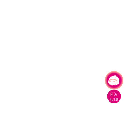
有事問小桃，一起遊桃園
附近
玩什麼