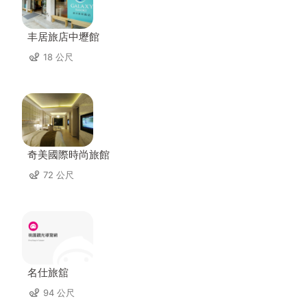
丰居旅店中壢館
18 公尺
奇美國際時尚旅館
72 公尺
名仕旅舘
94 公尺