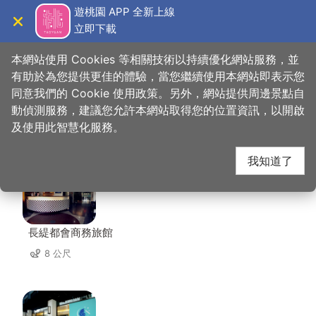
跳
遊桃園 APP 全新上線
到
立即下載
導覽
關閉
主
桃園觀光導覽網
首頁
>
想去的地方
>
美食、購物
>
中平素食之家
要
本網站使用 Cookies 等相關技術以持續優化網站服務，並
內
有助於為您提供更佳的體驗，當您繼續使用本網站即表示您
容
同意我們的 Cookie 使用政策。另外，網站提供周邊景點自
中平素食之家 周邊住宿
區
動偵測服務，建議您允許本網站取得您的位置資訊，以開啟
塊
及使用此智慧化服務。
共有 134 間店家
我知道了
長緹都會商務旅館
8 公尺