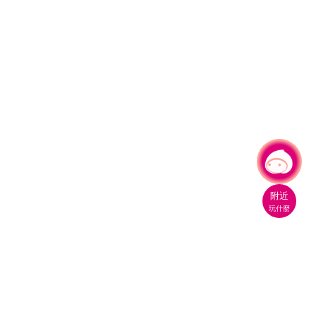
有事問小桃，一起遊桃園
|
附近
玩什麼