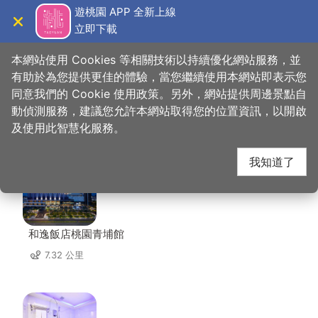
跳
遊桃園 APP 全新上線
到
立即下載
導覽
關閉
主
桃園觀光導覽網
首頁
>
想去的地方
>
美食、購物
>
中平素食之家
要
本網站使用 Cookies 等相關技術以持續優化網站服務，並
內
有助於為您提供更佳的體驗，當您繼續使用本網站即表示您
容
同意我們的 Cookie 使用政策。另外，網站提供周邊景點自
中平素食之家 周邊住宿
區
動偵測服務，建議您允許本網站取得您的位置資訊，以開啟
塊
及使用此智慧化服務。
共有 134 間店家
我知道了
和逸飯店桃園青埔館
7.32 公里