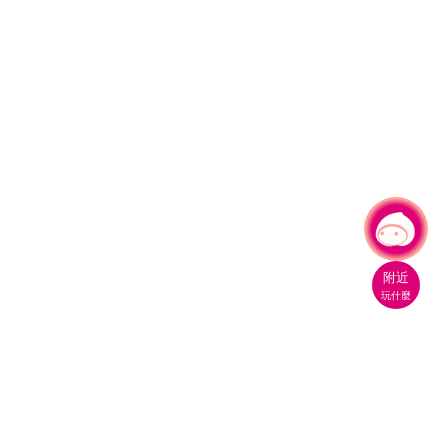
有事問小桃，一起遊桃園
|
附近
玩什麼