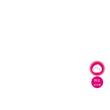
有事問小桃，一起遊桃園
附近
玩什麼