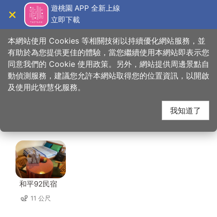
跳
遊桃園 APP 全新上線
到
立即下載
導覽
關閉
主
桃園觀光導覽網
首頁
>
想去的地方
>
美食、購物
>
下街四十番地工房
要
本網站使用 Cookies 等相關技術以持續優化網站服務，並
內
有助於為您提供更佳的體驗，當您繼續使用本網站即表示您
容
同意我們的 Cookie 使用政策。另外，網站提供周邊景點自
下街四十番地工房 周邊
區
動偵測服務，建議您允許本網站取得您的位置資訊，以開啟
塊
及使用此智慧化服務。
住宿
我知道了
共有 86 間店家
和平92民宿
11 公尺