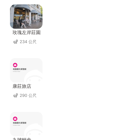
玫瑰左岸莊園
234 公尺
康莊旅店
290 公尺
九號輕舍