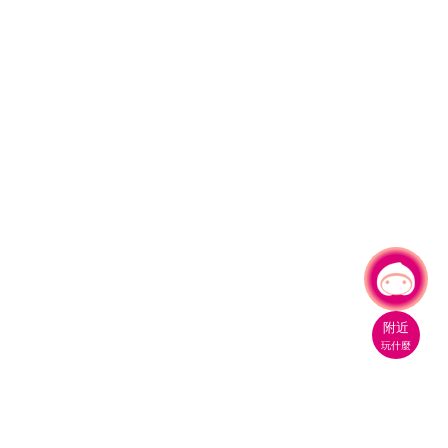
有事問小桃，一起遊桃園
|
附近
玩什麼