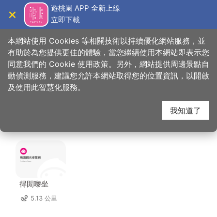
跳
遊桃園 APP 全新上線
到
立即下載
導覽
關閉
主
桃園觀光導覽網
首頁
>
想去的地方
>
美食、購物
>
下街四十番地工房
要
本網站使用 Cookies 等相關技術以持續優化網站服務，並
內
有助於為您提供更佳的體驗，當您繼續使用本網站即表示您
容
同意我們的 Cookie 使用政策。另外，網站提供周邊景點自
下街四十番地工房 周邊
區
動偵測服務，建議您允許本網站取得您的位置資訊，以開啟
塊
及使用此智慧化服務。
住宿
我知道了
共有 86 間店家
得閒嚟坐
5.13 公里