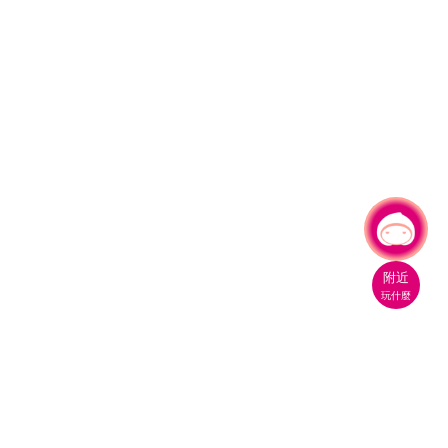
有事問小桃，一起遊桃園
附近
玩什麼