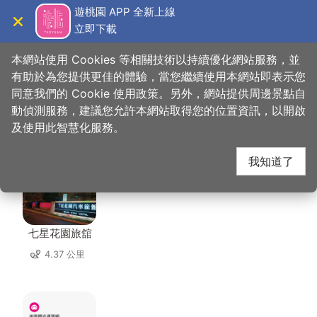
跳
遊桃園 APP 全新上線
到
立即下載
導覽
關閉
主
桃園觀光導覽網
首頁
>
想去的地方
>
美食、購物
>
忠貞商圈
要
本網站使用 Cookies 等相關技術以持續優化網站服務，並
內
有助於為您提供更佳的體驗，當您繼續使用本網站即表示您
容
同意我們的 Cookie 使用政策。另外，網站提供周邊景點自
忠貞商圈 周邊住宿
區
動偵測服務，建議您允許本網站取得您的位置資訊，以開啟
塊
及使用此智慧化服務。
共有 140 間店家
我知道了
七星花園旅舘
4.37 公里