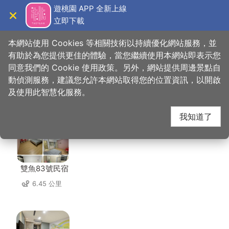
跳
遊桃園 APP 全新上線
到
立即下載
導覽
關閉
主
桃園觀光導覽網
首頁
>
想去的地方
>
美食、購物
>
忠貞商圈
要
本網站使用 Cookies 等相關技術以持續優化網站服務，並
內
有助於為您提供更佳的體驗，當您繼續使用本網站即表示您
容
同意我們的 Cookie 使用政策。另外，網站提供周邊景點自
忠貞商圈 周邊住宿
區
動偵測服務，建議您允許本網站取得您的位置資訊，以開啟
塊
及使用此智慧化服務。
共有 140 間店家
我知道了
雙魚83號民宿
6.45 公里