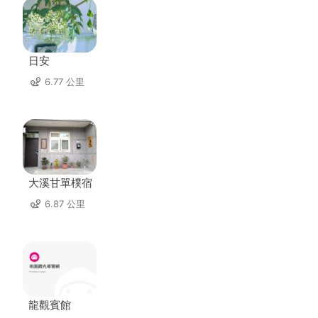
日安
6.77 公里
大溪甘單樸宿
6.87 公里
龍觀賓館