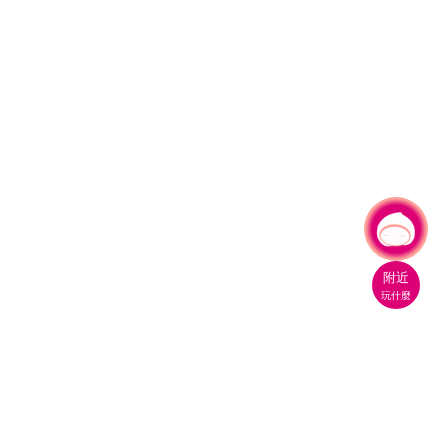
有事問小桃，一起遊桃園
附近
玩什麼