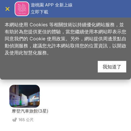
跳
遊桃園 APP 全新上線
到
立即下載
導覽
關閉
主
桃園觀光導覽網
首頁
>
想去的地方
>
美食、購物
>
品香殿潮州砂鍋粥
要
本網站使用 Cookies 等相關技術以持續優化網站服務，並
內
有助於為您提供更佳的體驗，當您繼續使用本網站即表示您
容
同意我們的 Cookie 使用政策。另外，網站提供周邊景點自
品香殿潮州砂鍋粥 周邊
區
動偵測服務，建議您允許本網站取得您的位置資訊，以開啟
塊
及使用此智慧化服務。
住宿
我知道了
共有 135 間店家
摩登汽車旅館(3星)
165 公尺