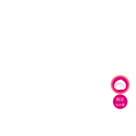
有事問小桃，一起遊桃園
|
附近
玩什麼