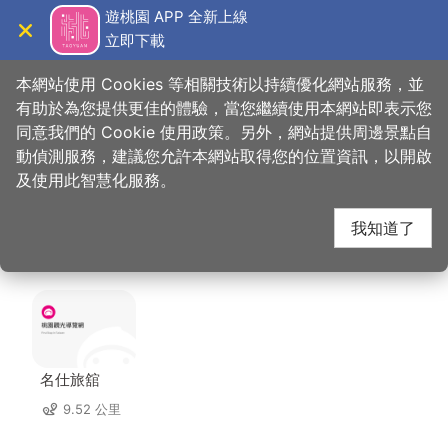
跳
遊桃園 APP 全新上線
到
立即下載
導覽
關閉
主
桃園觀光導覽網
首頁
>
想去的地方
>
美食、購物
>
品香殿潮州砂鍋粥
要
本網站使用 Cookies 等相關技術以持續優化網站服務，並
內
有助於為您提供更佳的體驗，當您繼續使用本網站即表示您
容
同意我們的 Cookie 使用政策。另外，網站提供周邊景點自
品香殿潮州砂鍋粥 周邊
區
動偵測服務，建議您允許本網站取得您的位置資訊，以開啟
塊
及使用此智慧化服務。
住宿
我知道了
共有 135 間店家
名仕旅舘
9.52 公里