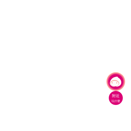
有事問小桃，一起遊桃園
|
附近
玩什麼