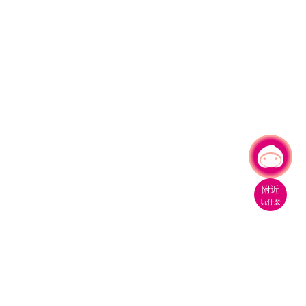
有事問小桃，一起遊桃園
附近
玩什麼