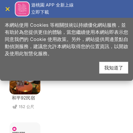
跳
遊桃園 APP 全新上線
到
立即下載
導覽
關閉
主
桃園觀光導覽網
首頁
>
想去的地方
>
美食、購物
>
小鎮豆花
要
本網站使用 Cookies 等相關技術以持續優化網站服務，並
內
有助於為您提供更佳的體驗，當您繼續使用本網站即表示您
容
同意我們的 Cookie 使用政策。另外，網站提供周邊景點自
小鎮豆花 周邊住宿
區
動偵測服務，建議您允許本網站取得您的位置資訊，以開啟
塊
及使用此智慧化服務。
共有 83 間店家
我知道了
和平92民宿
152 公尺