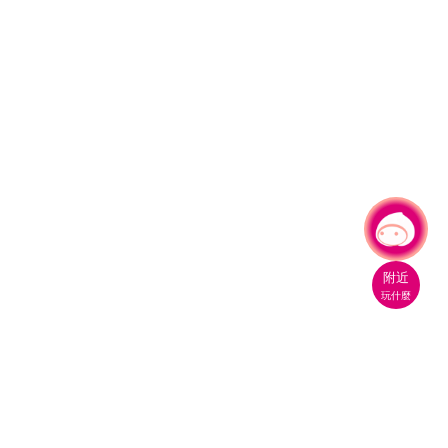
有事問小桃，一起遊桃園
|
附近
玩什麼