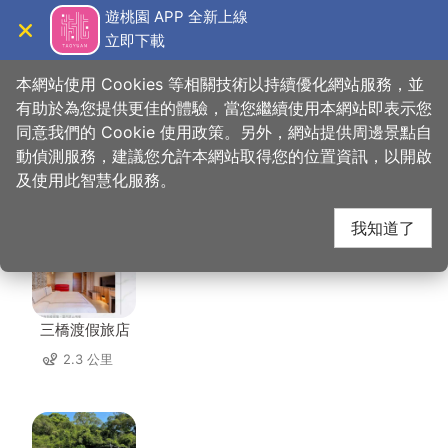
跳
遊桃園 APP 全新上線
到
立即下載
導覽
關閉
主
桃園觀光導覽網
首頁
>
想去的地方
>
美食、購物
>
小鎮豆花
要
本網站使用 Cookies 等相關技術以持續優化網站服務，並
內
有助於為您提供更佳的體驗，當您繼續使用本網站即表示您
容
同意我們的 Cookie 使用政策。另外，網站提供周邊景點自
小鎮豆花 周邊住宿
區
動偵測服務，建議您允許本網站取得您的位置資訊，以開啟
塊
及使用此智慧化服務。
共有 83 間店家
我知道了
三橋渡假旅店
2.3 公里