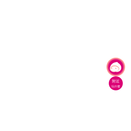
有事問小桃，一起遊桃園
附近
玩什麼