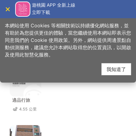
跳
遊桃園 APP 全新上線
到
立即下載
導覽
關閉
主
桃園觀光導覽網
首頁
>
想去的地方
>
美食、購物
>
異風堂
要
本網站使用 Cookies 等相關技術以持續優化網站服務，並
內
有助於為您提供更佳的體驗，當您繼續使用本網站即表示您
容
同意我們的 Cookie 使用政策。另外，網站提供周邊景點自
異風堂 周邊住宿
區
動偵測服務，建議您允許本網站取得您的位置資訊，以開啟
塊
及使用此智慧化服務。
共有 140 間店家
我知道了
適品行旅
4.55 公里