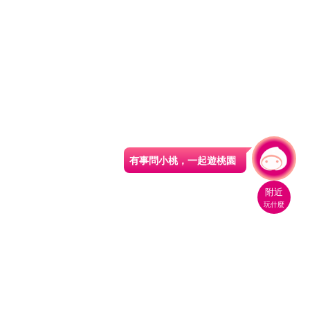
有事問小桃，一起遊桃園
|
附近
玩什麼