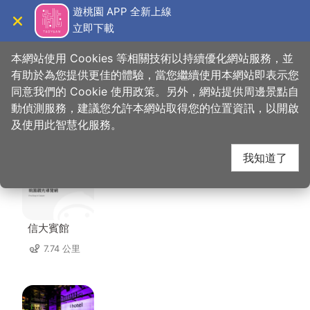
跳
遊桃園 APP 全新上線
到
立即下載
導覽
關閉
主
桃園觀光導覽網
首頁
>
想去的地方
>
美食、購物
>
轉角 17
要
本網站使用 Cookies 等相關技術以持續優化網站服務，並
內
有助於為您提供更佳的體驗，當您繼續使用本網站即表示您
容
同意我們的 Cookie 使用政策。另外，網站提供周邊景點自
轉角 17 周邊住宿
區
動偵測服務，建議您允許本網站取得您的位置資訊，以開啟
塊
及使用此智慧化服務。
共有 142 間店家
我知道了
信大賓館
7.74 公里