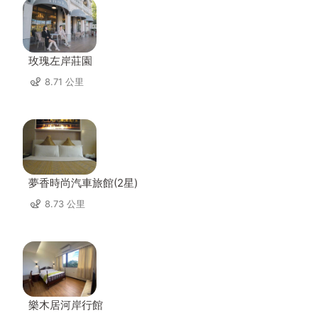
玫瑰左岸莊園
8.71 公里
夢香時尚汽車旅館(2星)
8.73 公里
樂木居河岸行館