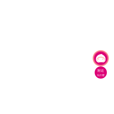
有事問小桃，一起遊桃園
附近
玩什麼