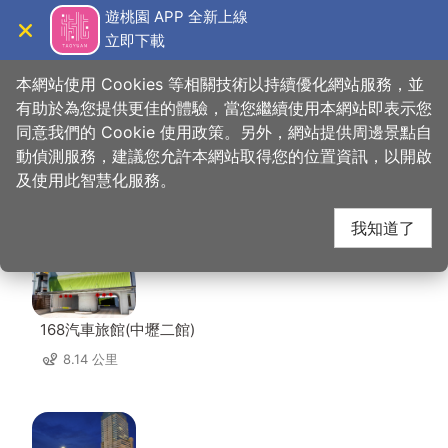
跳
遊桃園 APP 全新上線
到
立即下載
導覽
關閉
主
桃園觀光導覽網
首頁
>
想去的地方
>
美食、購物
>
轉角 17
要
本網站使用 Cookies 等相關技術以持續優化網站服務，並
內
有助於為您提供更佳的體驗，當您繼續使用本網站即表示您
容
同意我們的 Cookie 使用政策。另外，網站提供周邊景點自
轉角 17 周邊住宿
區
動偵測服務，建議您允許本網站取得您的位置資訊，以開啟
塊
及使用此智慧化服務。
共有 142 間店家
我知道了
168汽車旅館(中壢二館)
8.14 公里