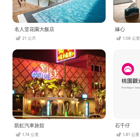
名人堂花園大飯店
緣心
21 公尺
1.08 公里
凱虹汽車旅舘
石千仔
1.74 公里
1.81 公里