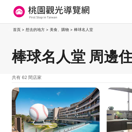
跳
到
主
要
桃園觀光導覽網
:::
首頁
>
想去的地方
>
美食、購物
>
棒球名人堂
內
容
區
棒球名人堂 周邊
塊
共有 62 間店家