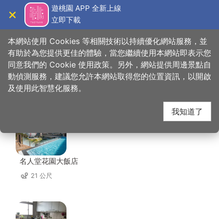
跳
遊桃園 APP 全新上線
到
立即下載
導覽
關閉
主
桃園觀光導覽網
首頁
>
想去的地方
>
美食、購物
>
棒球名人堂
要
本網站使用 Cookies 等相關技術以持續優化網站服務，並
內
有助於為您提供更佳的體驗，當您繼續使用本網站即表示您
容
同意我們的 Cookie 使用政策。另外，網站提供周邊景點自
棒球名人堂 周邊住宿
區
動偵測服務，建議您允許本網站取得您的位置資訊，以開啟
塊
及使用此智慧化服務。
共有 62 間店家
我知道了
名人堂花園大飯店
21 公尺