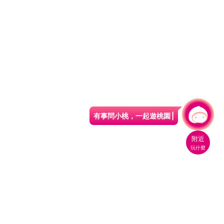
有事問小桃，一起遊桃園
附近
玩什麼