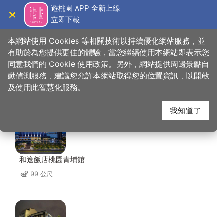
跳
遊桃園 APP 全新上線
到
立即下載
導覽
關閉
主
桃園觀光導覽網
首頁
>
想去的地方
>
美食、購物
>
桃園新光影城
要
本網站使用 Cookies 等相關技術以持續優化網站服務，並
內
有助於為您提供更佳的體驗，當您繼續使用本網站即表示您
容
同意我們的 Cookie 使用政策。另外，網站提供周邊景點自
桃園新光影城 周邊住宿
區
動偵測服務，建議您允許本網站取得您的位置資訊，以開啟
塊
及使用此智慧化服務。
共有 112 間店家
我知道了
和逸飯店桃園青埔館
99 公尺