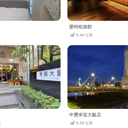
愛時租旅館
6.44 公里
中壢米堤大飯店
里
6.54 公里