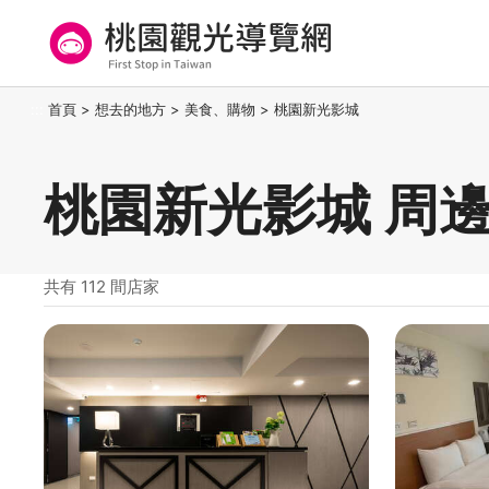
跳
到
主
要
桃園觀光導覽網
:::
首頁
>
想去的地方
>
美食、購物
>
桃園新光影城
內
容
區
桃園新光影城 周
塊
共有 112 間店家