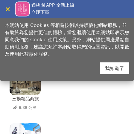
跳
遊桃園 APP 全新上線
到
立即下載
導覽
關閉
主
桃園觀光導覽網
首頁
>
想去的地方
>
美食、購物
>
手信霧隱城
要
本網站使用 Cookies 等相關技術以持續優化網站服務，並
內
有助於為您提供更佳的體驗，當您繼續使用本網站即表示您
容
同意我們的 Cookie 使用政策。另外，網站提供周邊景點自
手信霧隱城 周邊住宿
區
動偵測服務，建議您允許本網站取得您的位置資訊，以開啟
塊
及使用此智慧化服務。
共有 116 間店家
我知道了
三揚精品商旅
9.38 公里