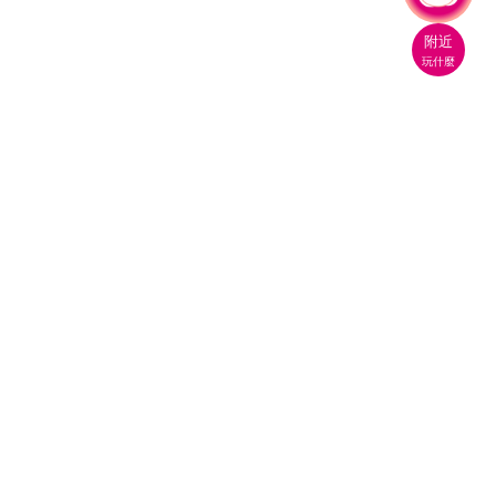
附近
玩什麼
桃園市政府觀光旅遊局
330206 桃園市桃園區縣府路1號
電話：(03)332-2101#6209
服務時間：週一至週五
上午8:00至12:00 下午13:00至17:00