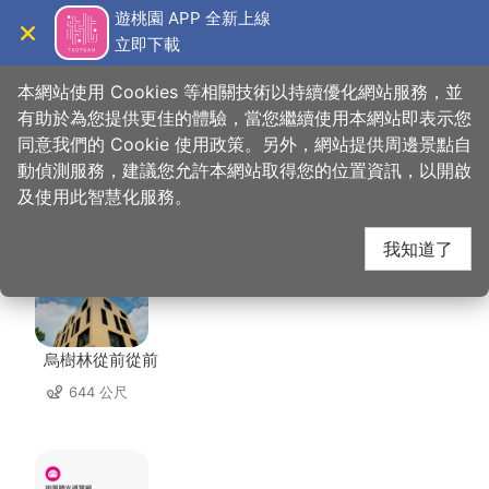
跳
遊桃園 APP 全新上線
到
立即下載
導覽
關閉
主
桃園觀光導覽網
首頁
>
想去的地方
>
美食、購物
>
手信霧隱城
要
本網站使用 Cookies 等相關技術以持續優化網站服務，並
內
有助於為您提供更佳的體驗，當您繼續使用本網站即表示您
容
同意我們的 Cookie 使用政策。另外，網站提供周邊景點自
手信霧隱城 周邊住宿
區
動偵測服務，建議您允許本網站取得您的位置資訊，以開啟
塊
及使用此智慧化服務。
共有 116 間店家
我知道了
烏樹林從前從前
644 公尺