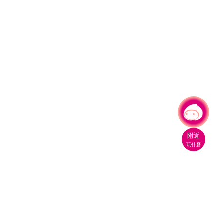
有事問小桃，一起遊桃園
附近
玩什麼