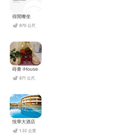
得閒嚟坐
870 公尺
蒔薈 iHouse
871 公尺
悅華大酒店
1.32 公里