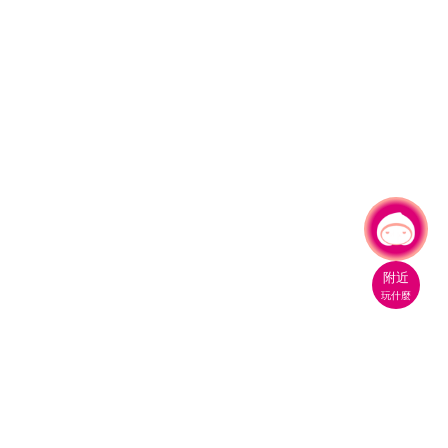
有事問小桃，一起遊桃園
附近
玩什麼