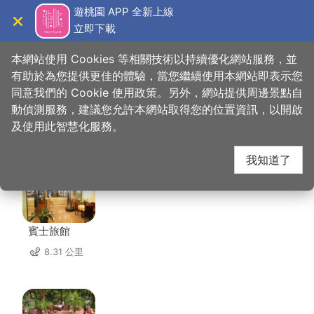
跳
遊桃園 APP 全新上線
到
立即下載
導覽
關閉
主
桃園觀光導覽網
首頁
>
想去的地方
>
美食、購物
>
手信霧隱城
要
本網站使用 Cookies 等相關技術以持續優化網站服務，並
內
有助於為您提供更佳的體驗，當您繼續使用本網站即表示您
容
同意我們的 Cookie 使用政策。另外，網站提供周邊景點自
手信霧隱城 周邊住宿
區
動偵測服務，建議您允許本網站取得您的位置資訊，以開啟
塊
及使用此智慧化服務。
共有 116 間店家
我知道了
賓士旅館
8.31 公里