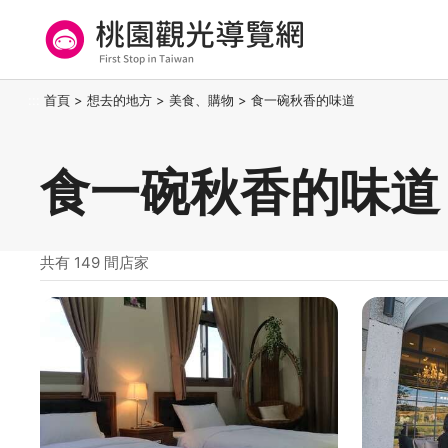
跳
到
主
要
桃園觀光導覽網
:::
首頁
>
想去的地方
>
美食、購物
>
食一碗秋香的味道
內
容
區
食一碗秋香的味道
塊
共有 149 間店家