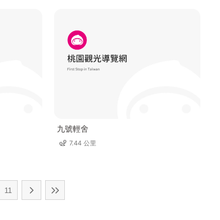
九號輕舍
7.44 公里
11