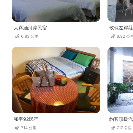
大嵙涵河岸民宿
玫瑰左岸莊
6.83 公里
6.92 公
和平92民宿
約客頂級汽
7.14 公里
7.17 公里