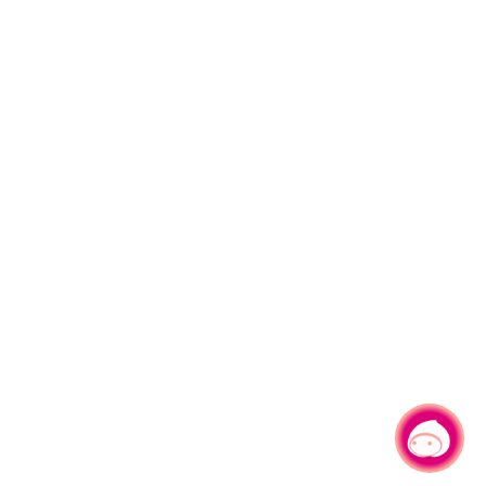
有事問小桃，一起遊桃園
|