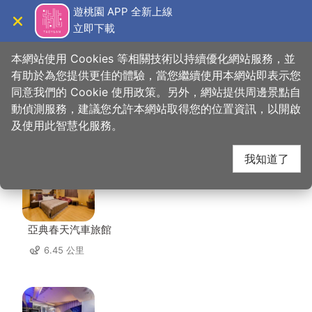
跳
遊桃園 APP 全新上線
到
立即下載
導覽
關閉
主
桃園觀光導覽網
首頁
>
想去的地方
>
美食、購物
>
腴釀康普茶
要
本網站使用 Cookies 等相關技術以持續優化網站服務，並
內
有助於為您提供更佳的體驗，當您繼續使用本網站即表示您
容
同意我們的 Cookie 使用政策。另外，網站提供周邊景點自
腴釀康普茶 周邊住宿
區
動偵測服務，建議您允許本網站取得您的位置資訊，以開啟
塊
及使用此智慧化服務。
共有 96 間店家
我知道了
亞典春天汽車旅館
6.45 公里