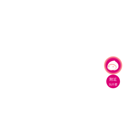
有事問小桃，一起遊桃園
附近
玩什麼