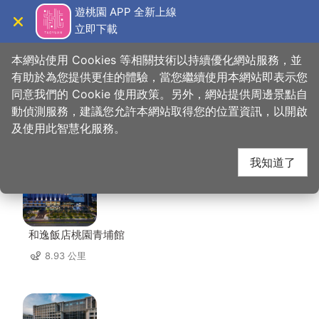
跳
遊桃園 APP 全新上線
到
立即下載
導覽
關閉
主
桃園觀光導覽網
首頁
>
想去的地方
>
美食、購物
>
腴釀康普茶
要
本網站使用 Cookies 等相關技術以持續優化網站服務，並
內
有助於為您提供更佳的體驗，當您繼續使用本網站即表示您
容
同意我們的 Cookie 使用政策。另外，網站提供周邊景點自
腴釀康普茶 周邊住宿
區
動偵測服務，建議您允許本網站取得您的位置資訊，以開啟
塊
及使用此智慧化服務。
共有 96 間店家
我知道了
和逸飯店桃園青埔館
8.93 公里