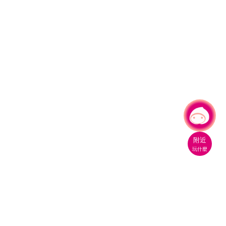
有事問小桃，一起遊桃園
附近
玩什麼