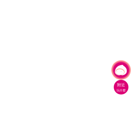
有事問小桃，一起遊桃園
附近
玩什麼