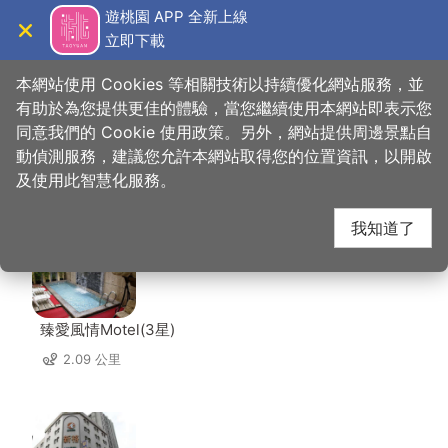
跳
遊桃園 APP 全新上線
到
立即下載
導覽
關閉
主
桃園觀光導覽網
首頁
>
想去的地方
>
美食、購物
>
美香飲食
要
本網站使用 Cookies 等相關技術以持續優化網站服務，並
內
有助於為您提供更佳的體驗，當您繼續使用本網站即表示您
容
同意我們的 Cookie 使用政策。另外，網站提供周邊景點自
美香飲食 周邊住宿
區
動偵測服務，建議您允許本網站取得您的位置資訊，以開啟
塊
及使用此智慧化服務。
共有 132 間店家
我知道了
臻愛風情Motel(3星)
2.09 公里