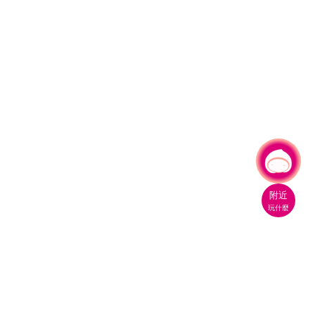
有事問小桃，一起遊桃園
附近
玩什麼