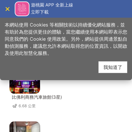
跳
遊桃園 APP 全新上線
到
立即下載
導覽
關閉
主
桃園觀光導覽網
首頁
>
想去的地方
>
美食、購物
>
美香飲食
要
本網站使用 Cookies 等相關技術以持續優化網站服務，並
內
有助於為您提供更佳的體驗，當您繼續使用本網站即表示您
容
同意我們的 Cookie 使用政策。另外，網站提供周邊景點自
美香飲食 周邊住宿
區
動偵測服務，建議您允許本網站取得您的位置資訊，以開啟
塊
及使用此智慧化服務。
共有 132 間店家
我知道了
比佛利商務汽車旅館(3星)
6.68 公里