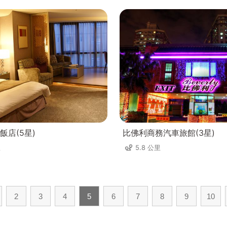
飯店(5星)
比佛利商務汽車旅館(3星)
里
5.8 公里
2
3
4
5
6
7
8
9
10