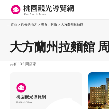
跳
到
主
要
桃園觀光導覽網
:::
首頁
>
想去的地方
>
美食、購物
>
大方蘭州拉麵館
內
容
區
大方蘭州拉麵館 
塊
共有 132 間店家