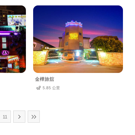
金樺旅舘
5.85 公里
11