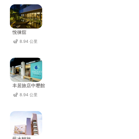
悅徠舘
8.94 公里
丰居旅店中壢館
8.94 公里
藍水輕旅