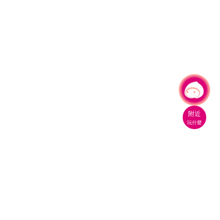
有事問小桃，一起遊桃園
|
附近
玩什麼