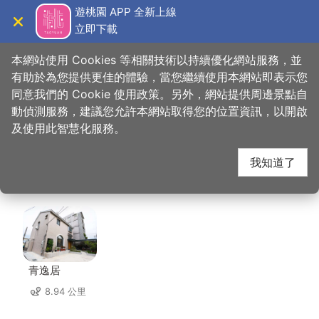
跳
遊桃園 APP 全新上線
到
立即下載
導覽
關閉
主
桃園觀光導覽網
首頁
>
想去的地方
>
美食、購物
>
大方蘭州拉麵館
要
本網站使用 Cookies 等相關技術以持續優化網站服務，並
內
有助於為您提供更佳的體驗，當您繼續使用本網站即表示您
容
同意我們的 Cookie 使用政策。另外，網站提供周邊景點自
大方蘭州拉麵館 周邊住
區
動偵測服務，建議您允許本網站取得您的位置資訊，以開啟
塊
及使用此智慧化服務。
宿
我知道了
共有 132 間店家
青逸居
8.94 公里