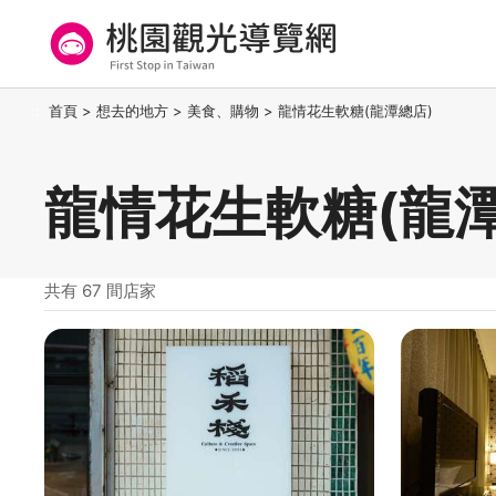
跳
到
主
要
桃園觀光導覽網
:::
首頁
>
想去的地方
>
美食、購物
>
龍情花生軟糖(龍潭總店)
內
容
區
龍情花生軟糖(龍潭
塊
共有 67 間店家