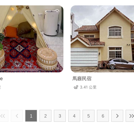
e
馬廄民宿
里
3.41 公里
1
2
3
4
5
6