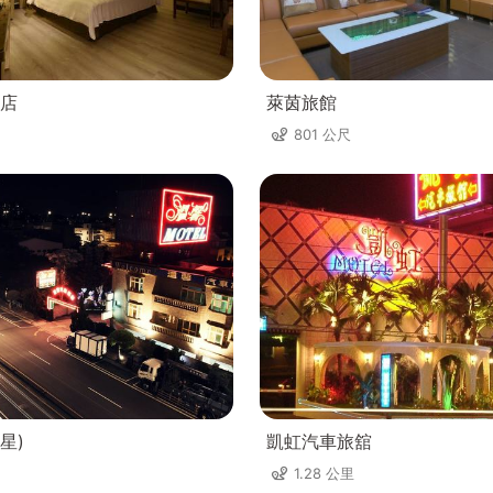
店
萊茵旅館
801 公尺
星)
凱虹汽車旅舘
1.28 公里