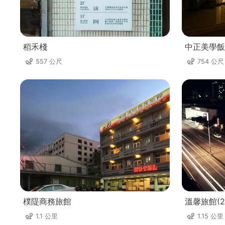
稻禾棧
中正美學飯
557 公尺
754 公尺
樸隄商務旅館
溫馨旅館(2
1.1 公里
1.15 公里