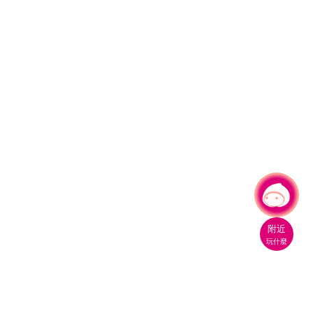
有事問小桃，一起遊桃園
附近
玩什麼