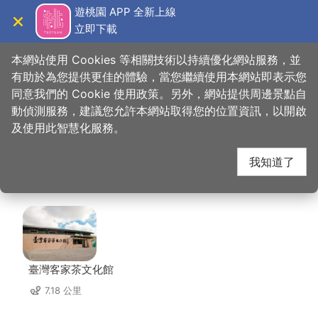
跳
遊桃園 APP 全新上線
到
立即下載
導覽
關閉
主
桃園觀光導覽網
首頁
>
想去的地方
>
美食、購物
>
桃園高爾夫俱樂部-悅華大酒店
要
本網站使用 Cookies 等相關技術以持續優化網站服務，並
內
有助於為您提供更佳的體驗，當您繼續使用本網站即表示您
容
同意我們的 Cookie 使用政策。另外，網站提供周邊景點自
桃園高爾夫俱樂部-悅
區
動偵測服務，建議您允許本網站取得您的位置資訊，以開啟
塊
及使用此智慧化服務。
華大酒店 周邊景點
我知道了
共有 132 處景點
臺灣客家茶文化館
7.18 公里