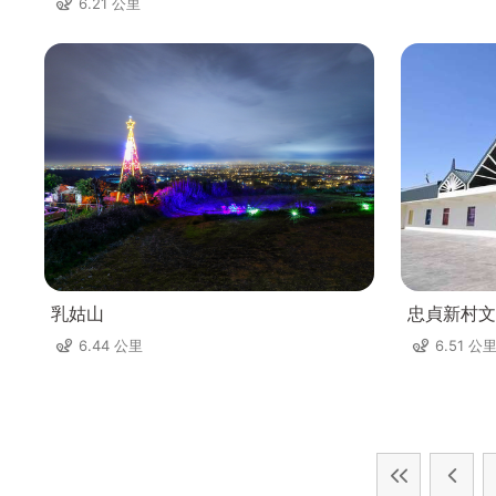
6.21 公里
乳姑山
忠貞新村文
6.44 公里
6.51 公