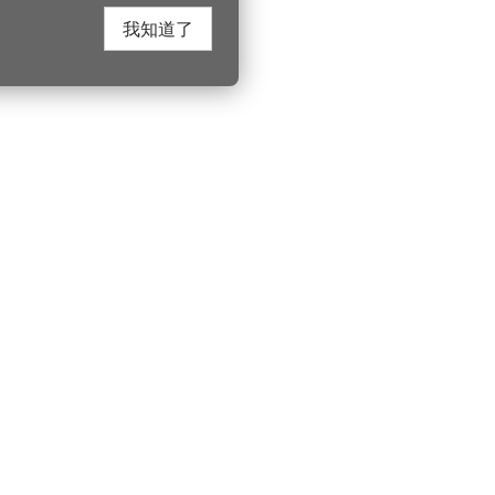
我知道了
在這裡找到我們
桃園市政府觀光
遊桃園
Instagram
330206 桃園市桃
電話：(03)332-210
園風景區管理處
YouTube
服務時間：週一至
遊桃園
市政信箱
上午8:00至12:00 下
索北橫