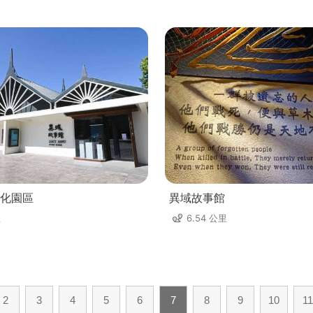
化園區
異域故事館
里
6.54 公里
2
3
4
5
6
7
8
9
10
11