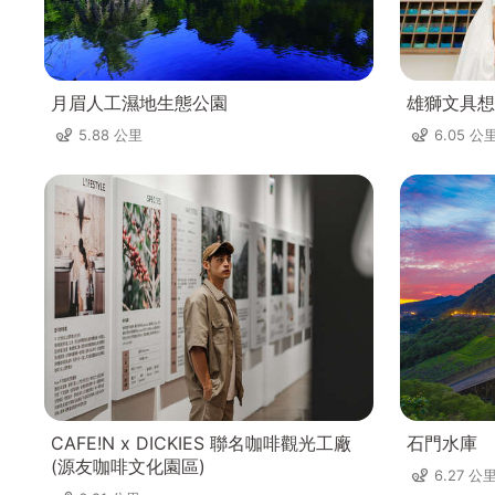
月眉人工濕地生態公園
雄獅文具想
5.88 公里
6.05 公
CAFE!N x DICKIES 聯名咖啡觀光工廠
石門水庫
(源友咖啡文化園區)
6.27 公