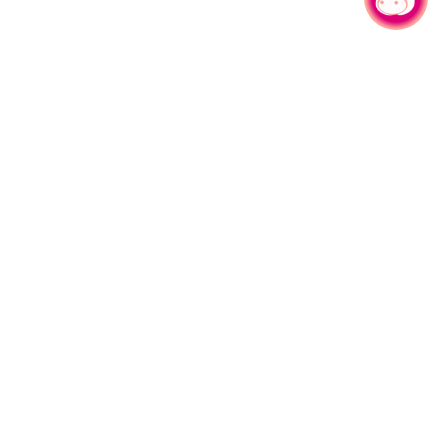
有事問小桃，一起遊桃園
旅遊局
網站導覽
資訊安全政策
園區縣府路1號
網站資料開放宣告
1#6209
隱私權政策
週五
行政資訊網
午13:00至17:00
參訪人次
91,836,206