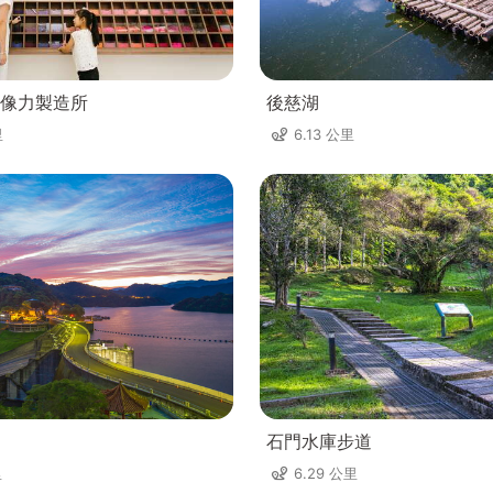
像力製造所
後慈湖
里
6.13 公里
石門水庫步道
里
6.29 公里