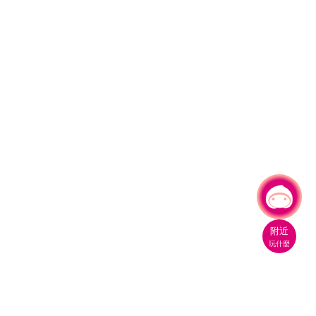
有事問小桃，一起遊桃園
附近
玩什麼