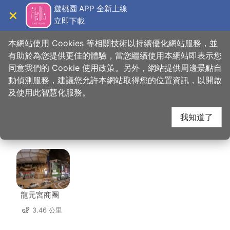
跳
遊桃園 APP 全新上線
到
立即下載
導覽
關閉
主
桃園觀光導覽網
首頁
>
想去的地方
>
美食、購物
>
桃園高爾夫俱樂部-悅華大酒店
要
本網站使用 Cookies 等相關技術以持續優化網站服務，並
內
有助於為您提供更佳的體驗，當您繼續使用本網站即表示您
容
同意我們的 Cookie 使用政策。另外，網站提供周邊景點自
桃園高爾夫俱樂部-悅
區
動偵測服務，建議您允許本網站取得您的位置資訊，以開啟
塊
及使用此智慧化服務。
華大酒店 周邊景點
我知道了
共有 132 處景點
龍元宮商圈
3.46 公里