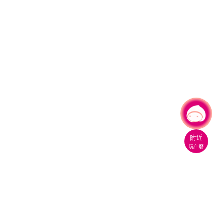
有事問小桃，一起遊桃園
|
附近
玩什麼