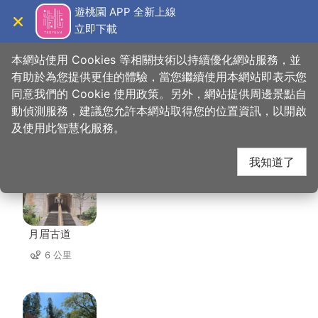
跳
遊桃園 APP 全新上線
到
立即下載
導覽
關閉
主
桃園觀光導覽網
首頁
>
想去的地方
>
美食、購物
>
小云滇
要
本網站使用 Cookies 等相關技術以持續優化網站服務，並
內
有助於為您提供更佳的體驗，當您繼續使用本網站即表示您
容
同意我們的 Cookie 使用政策。另外，網站提供周邊景點自
小云滇 周邊景點
區
動偵測服務，建議您允許本網站取得您的位置資訊，以開啟
塊
及使用此智慧化服務。
共有 142 處景點
我知道了
月眉古道
6 公里