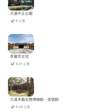
大溪中正公園
6 公里
李騰芳古宅
6.01 公里
大溪木藝生態博物館﹣壹號館
6.04 公里