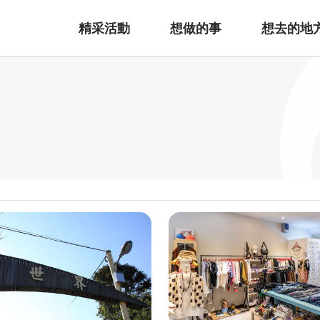
精采活動
想做的事
想去的地