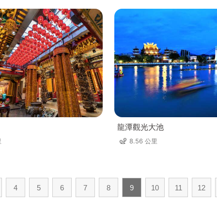
龍潭觀光大池
里
8.56 公里
4
5
6
7
8
9
10
11
12