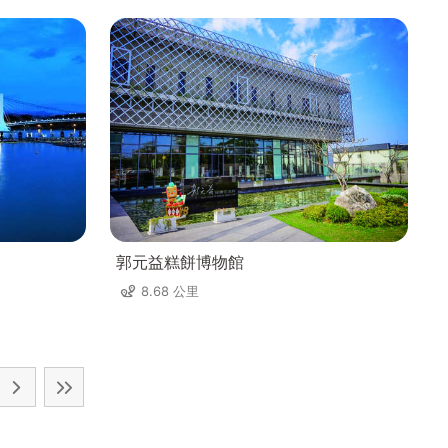
郭元益糕餅博物館
8.68 公里