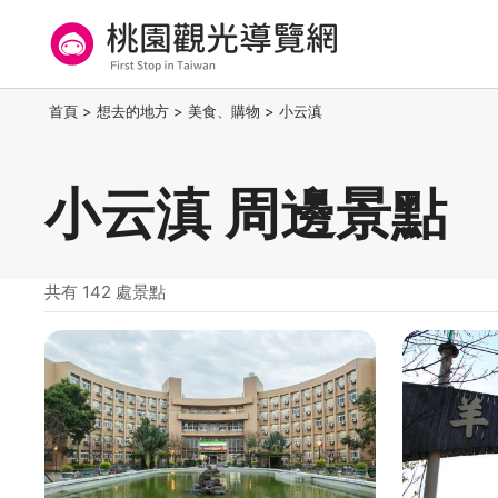
跳
到
主
要
桃園觀光導覽網
:::
首頁
>
想去的地方
>
美食、購物
>
小云滇
內
容
區
小云滇 周邊景點
塊
共有 142 處景點