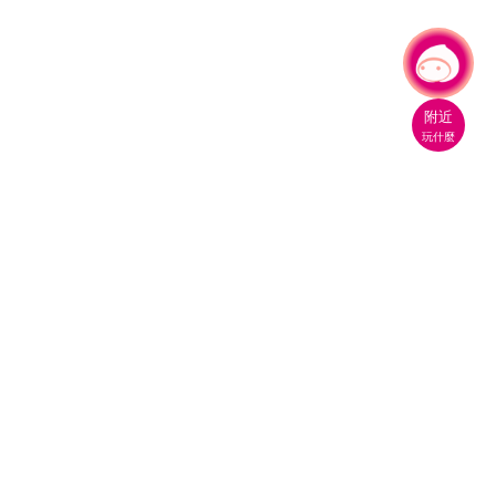
有事問小桃，一起遊桃園
|
附近
玩什麼
桃園市政府觀光旅遊局
330206 桃園市桃園區縣府路1號
電話：(03)332-2101#6209
服務時間：週一至週五