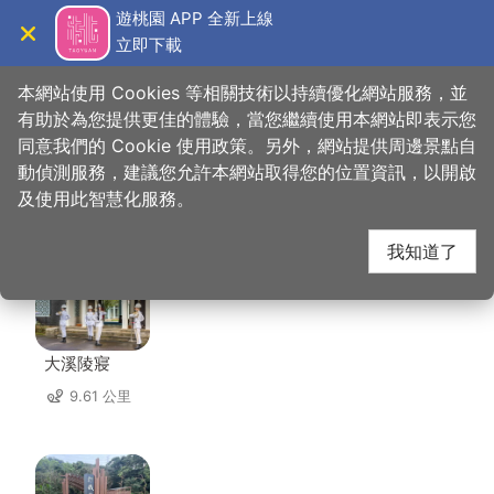
跳
遊桃園 APP 全新上線
到
立即下載
導覽
關閉
主
桃園觀光導覽網
首頁
>
想去的地方
>
美食、購物
>
版納傣味
要
本網站使用 Cookies 等相關技術以持續優化網站服務，並
內
有助於為您提供更佳的體驗，當您繼續使用本網站即表示您
容
同意我們的 Cookie 使用政策。另外，網站提供周邊景點自
版納傣味 周邊景點
區
動偵測服務，建議您允許本網站取得您的位置資訊，以開啟
塊
及使用此智慧化服務。
共有 143 處景點
我知道了
大溪陵寢
9.61 公里