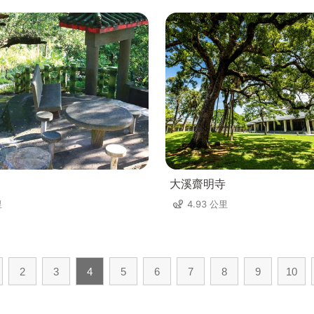
大溪齋明寺
里
4.93 公里
2
3
4
5
6
7
8
9
10