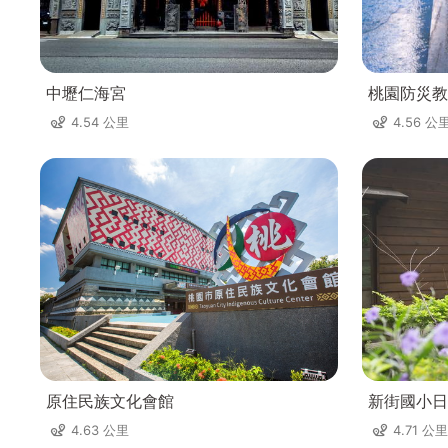
中壢仁海宮
桃園防災教
4.54 公里
4.56 公
原住民族文化會館
新街國小日
4.63 公里
4.71 公里