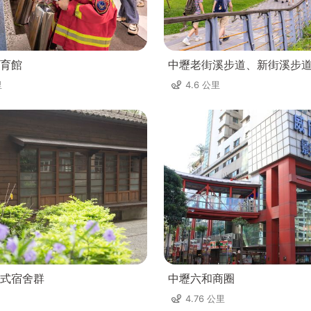
育館
中壢老街溪步道、新街溪步
里
4.6 公里
式宿舍群
中壢六和商圈
4.76 公里