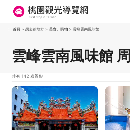
跳
到
主
要
桃園觀光導覽網
:::
首頁
>
想去的地方
>
美食、購物
>
雲峰雲南風味館
內
容
區
雲峰雲南風味館 
塊
共有 142 處景點