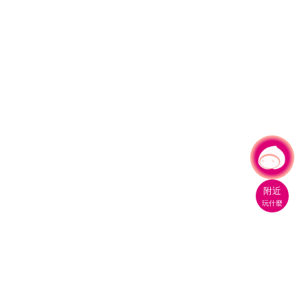
有事問小桃，一起遊桃園
附近
玩什麼