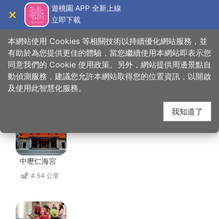
跳
遊桃園 APP 全新上線
到
立即下載
導覽
關閉
主
桃園觀光導覽網
首頁
>
想去的地方
>
美食、購物
>
忠貞雲鄉米干
要
本網站使用 Cookies 等相關技術以持續優化網站服務，並
內
有助於為您提供更佳的體驗，當您繼續使用本網站即表示您
容
同意我們的 Cookie 使用政策。另外，網站提供周邊景點自
忠貞雲鄉米干 周邊景點
區
動偵測服務，建議您允許本網站取得您的位置資訊，以開啟
塊
及使用此智慧化服務。
共有 142 處景點
我知道了
中壢仁海宮
4.54 公里