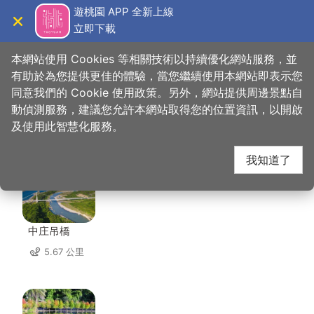
跳
遊桃園 APP 全新上線
到
立即下載
導覽
關閉
主
桃園觀光導覽網
首頁
>
想去的地方
>
美食、購物
>
忠貞雲鄉米干
要
本網站使用 Cookies 等相關技術以持續優化網站服務，並
內
有助於為您提供更佳的體驗，當您繼續使用本網站即表示您
容
同意我們的 Cookie 使用政策。另外，網站提供周邊景點自
忠貞雲鄉米干 周邊景點
區
動偵測服務，建議您允許本網站取得您的位置資訊，以開啟
塊
及使用此智慧化服務。
共有 142 處景點
我知道了
中庄吊橋
5.67 公里