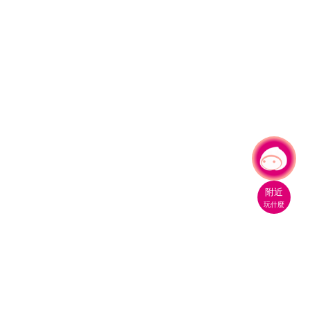
有事問小桃，一起遊桃園
附近
玩什麼