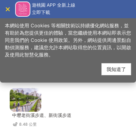
跳
遊桃園 APP 全新上線
到
立即下載
導覽
關閉
主
桃園觀光導覽網
首頁
>
想去的地方
>
美食、購物
>
七彩雲南(八德店)
要
本網站使用 Cookies 等相關技術以持續優化網站服務，並
內
有助於為您提供更佳的體驗，當您繼續使用本網站即表示您
容
同意我們的 Cookie 使用政策。另外，網站提供周邊景點自
七彩雲南(八德店) 周邊
區
動偵測服務，建議您允許本網站取得您的位置資訊，以開啟
塊
及使用此智慧化服務。
景點
我知道了
共有 134 處景點
中壢老街溪步道、新街溪步道
8.48 公里