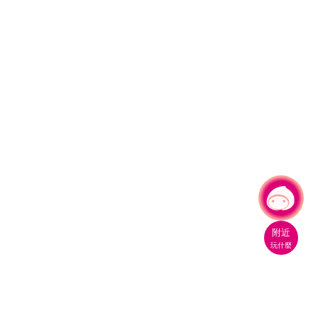
有事問小桃，一起遊桃園
附近
玩什麼