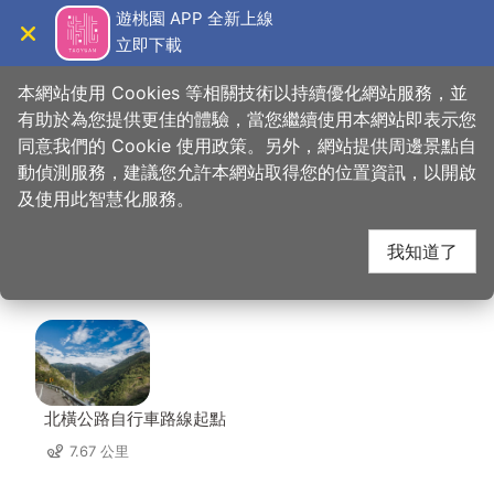
跳
遊桃園 APP 全新上線
到
立即下載
導覽
關閉
主
桃園觀光導覽網
首頁
>
想去的地方
>
美食、購物
>
七彩雲南(八德店)
要
本網站使用 Cookies 等相關技術以持續優化網站服務，並
內
有助於為您提供更佳的體驗，當您繼續使用本網站即表示您
容
同意我們的 Cookie 使用政策。另外，網站提供周邊景點自
七彩雲南(八德店) 周邊
區
動偵測服務，建議您允許本網站取得您的位置資訊，以開啟
塊
及使用此智慧化服務。
景點
我知道了
共有 134 處景點
北橫公路自行車路線起點
7.67 公里