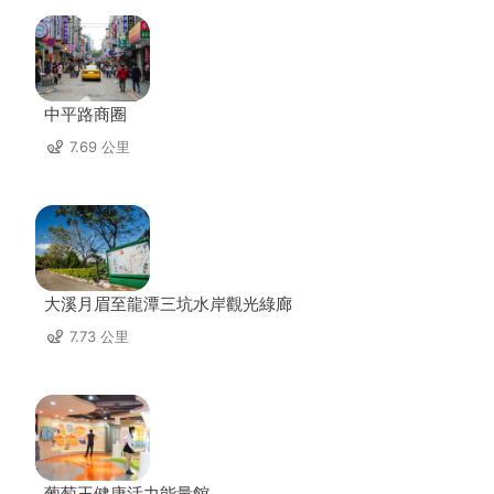
中平路商圈
7.69 公里
大溪月眉至龍潭三坑水岸觀光綠廊
7.73 公里
葡萄王健康活力能量館