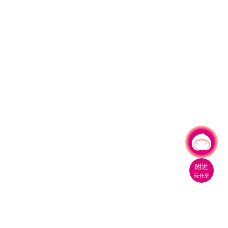
有事問小桃，一起遊桃園
附近
玩什麼