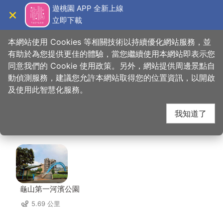
跳
遊桃園 APP 全新上線
到
立即下載
導覽
關閉
主
桃園觀光導覽網
首頁
>
想去的地方
>
美食、購物
>
七彩雲南(八德店)
要
本網站使用 Cookies 等相關技術以持續優化網站服務，並
內
有助於為您提供更佳的體驗，當您繼續使用本網站即表示您
容
同意我們的 Cookie 使用政策。另外，網站提供周邊景點自
七彩雲南(八德店) 周邊
區
動偵測服務，建議您允許本網站取得您的位置資訊，以開啟
塊
及使用此智慧化服務。
景點
我知道了
共有 134 處景點
龜山第一河濱公園
5.69 公里