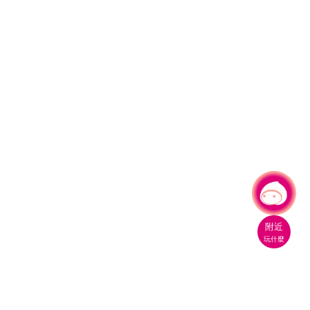
有事問小桃，一起遊桃園
|
附近
玩什麼