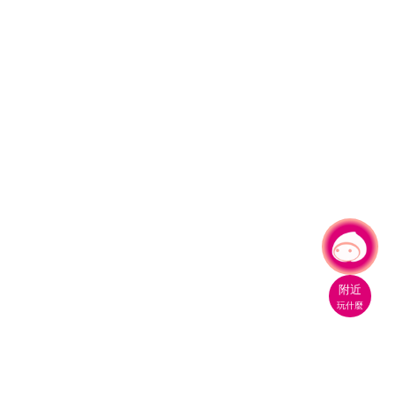
有事問小桃，一起遊桃園
附近
玩什麼