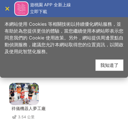
跳
遊桃園 APP 全新上線
到
立即下載
導覽
關閉
主
桃園觀光導覽網
首頁
>
想去的地方
>
美食、購物
>
七彩雲南(八德店)
要
本網站使用 Cookies 等相關技術以持續優化網站服務，並
內
有助於為您提供更佳的體驗，當您繼續使用本網站即表示您
容
同意我們的 Cookie 使用政策。另外，網站提供周邊景點自
七彩雲南(八德店) 周邊
區
動偵測服務，建議您允許本網站取得您的位置資訊，以開啟
塊
及使用此智慧化服務。
景點
我知道了
共有 134 處景點
祥儀機器人夢工廠
3.54 公里