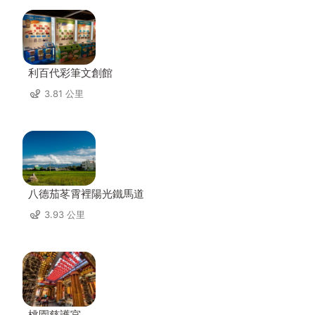
利百代彩筆文創館
3.81 公里
八德茄苳霄裡陽光鐵馬道
3.93 公里
桃園慈護宮