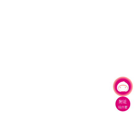
有事問小桃，一起遊桃園
附近
玩什麼