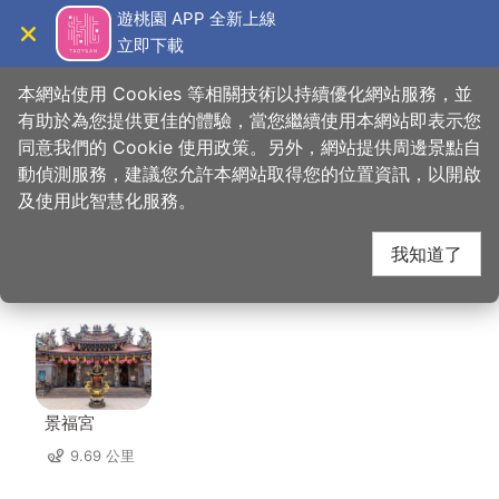
跳
遊桃園 APP 全新上線
到
立即下載
導覽
關閉
主
桃園觀光導覽網
首頁
>
想去的地方
>
美食、購物
>
大四喜北方麵食(中央店)
要
本網站使用 Cookies 等相關技術以持續優化網站服務，並
內
有助於為您提供更佳的體驗，當您繼續使用本網站即表示您
容
同意我們的 Cookie 使用政策。另外，網站提供周邊景點自
大四喜北方麵食(中央
區
動偵測服務，建議您允許本網站取得您的位置資訊，以開啟
塊
及使用此智慧化服務。
店) 周邊景點
我知道了
共有 125 處景點
景福宮
9.69 公里