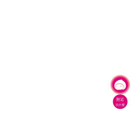
有事問小桃，一起遊桃園
|
附近
玩什麼