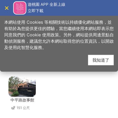
跳
遊桃園 APP 全新上線
到
立即下載
導覽
關閉
主
桃園觀光導覽網
首頁
>
想去的地方
>
美食、購物
>
大四喜北方麵食(中央店)
要
本網站使用 Cookies 等相關技術以持續優化網站服務，並
內
有助於為您提供更佳的體驗，當您繼續使用本網站即表示您
容
同意我們的 Cookie 使用政策。另外，網站提供周邊景點自
大四喜北方麵食(中央
區
動偵測服務，建議您允許本網站取得您的位置資訊，以開啟
塊
及使用此智慧化服務。
店) 周邊景點
我知道了
共有 125 處景點
中平路故事館
151 公尺