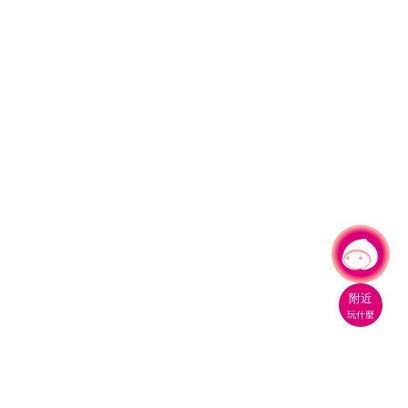
有事問小桃，一起遊桃園
附近
玩什麼