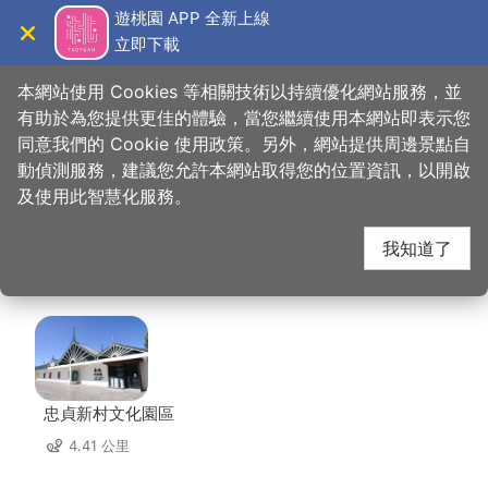
跳
遊桃園 APP 全新上線
到
立即下載
導覽
關閉
主
桃園觀光導覽網
首頁
>
想去的地方
>
美食、購物
>
大四喜北方麵食(中央店)
要
本網站使用 Cookies 等相關技術以持續優化網站服務，並
內
有助於為您提供更佳的體驗，當您繼續使用本網站即表示您
容
同意我們的 Cookie 使用政策。另外，網站提供周邊景點自
大四喜北方麵食(中央
區
動偵測服務，建議您允許本網站取得您的位置資訊，以開啟
塊
及使用此智慧化服務。
店) 周邊景點
我知道了
共有 125 處景點
忠貞新村文化園區
4.41 公里