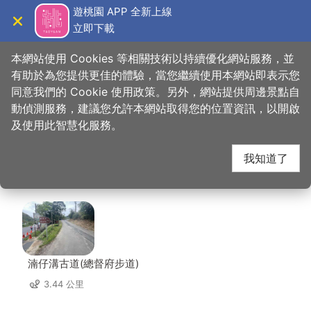
跳
遊桃園 APP 全新上線
到
立即下載
導覽
關閉
主
桃園觀光導覽網
首頁
>
想去的地方
>
美食、購物
>
好時節休閒農場(好時節農莊)
要
本網站使用 Cookies 等相關技術以持續優化網站服務，並
內
有助於為您提供更佳的體驗，當您繼續使用本網站即表示您
容
同意我們的 Cookie 使用政策。另外，網站提供周邊景點自
好時節休閒農場(好時節
區
動偵測服務，建議您允許本網站取得您的位置資訊，以開啟
塊
及使用此智慧化服務。
農莊) 周邊景點
我知道了
共有 117 處景點
湳仔溝古道(總督府步道)
3.44 公里