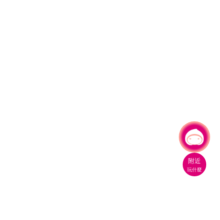
有事問小桃，一起遊桃園
附近
玩什麼